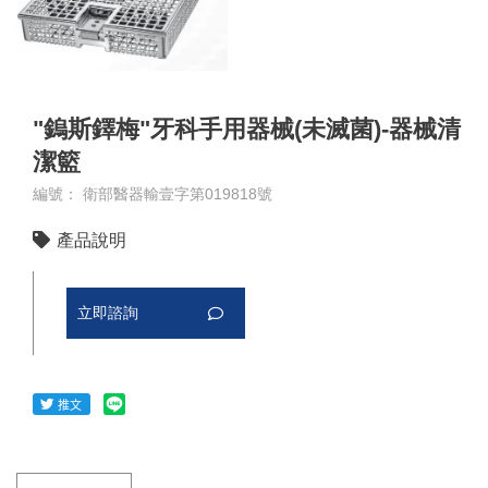
"鎢斯鐸梅"牙科手用器械(未滅菌)-器械清
潔籃
編號： 衛部醫器輸壹字第019818號
產品說明
立即諮詢