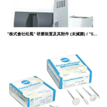
"株式會社松風" 研磨裝置及其附件 (未滅菌) / "SHOFU INC." Abrasive device and accessories (